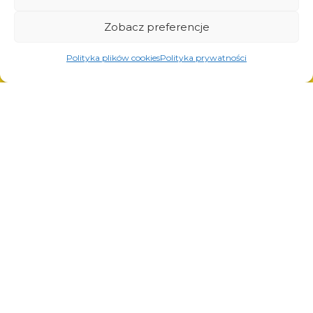
Zobacz preferencje
© Copyright 2023.
All Rights Reserved.
Polityka plików cookies
Polityka prywatności
La marque Arcom est
REGON : 850412167, NIP :
protégée par le certificat n°
PL868-10-14-503, KRS :
290764 délivré par l’Office des
0000973495 délivré par le
brevets de la République de
Tribunal de district de
Pologne. Tous droits réservés.
Cracovie-Śródmieście le
22.02.2002. D-U-N-S :
367486706.