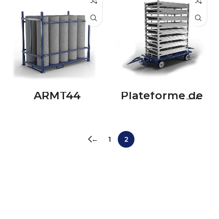
ARMT44
Plateforme de
transport 4T/1
←
1
2