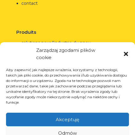
contact
Produits
solutions pour l’industrie du pneu
Zarządzaj zgodami plików
solutions pour l’industrie pétrolière et gazière
cookie
solutions pour le transport et la logistique
solutions pour l’industrie automobile.
Aby zapewnić jak najlepsze wrażenia, korzystamy z technologii,
takich jak pliki cookie, do przechowywania i/lub uzyskiwania dostępu
do informacji o urządzeniu. Zgoda na te technologie pozwoli nam
przetwarzać dane, takie jak zachowanie podczas przeglądania lub
unikalne identyfikatory na tej stronie. Brak wyrażenia zgody lub
Services
wycofanie zgody może niekorzystnie wpłynąć na niektóre cechy i
funkcje.
découpe laser
peinture poudre
Akceptuję
soudage automatique et manuel
Odmów