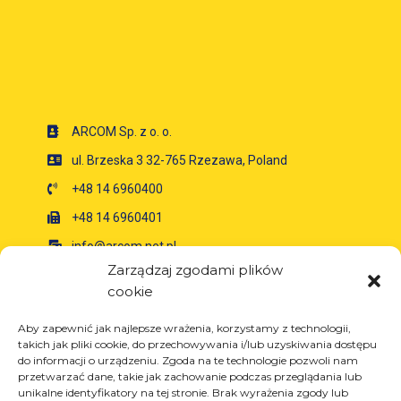
ARCOM Sp. z o. o.
ul. Brzeska 3 32-765 Rzezawa, Poland
+48 14 6960400
+48 14 6960401
info@arcom.net.pl
Zarządzaj zgodami plików
cookie
Informations
Aby zapewnić jak najlepsze wrażenia, korzystamy z technologii,
à propos de l’entreprise
takich jak pliki cookie, do przechowywania i/lub uzyskiwania dostępu
do informacji o urządzeniu. Zgoda na te technologie pozwoli nam
actualités
przetwarzać dane, takie jak zachowanie podczas przeglądania lub
carrière
unikalne identyfikatory na tej stronie. Brak wyrażenia zgody lub