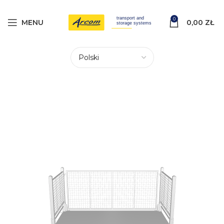
0
MENU
0,00
ZŁ