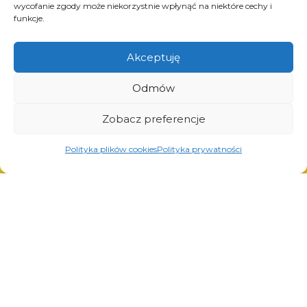
wycofanie zgody może niekorzystnie wpłynąć na niektóre cechy i
projets de l’Union européenne
funkcje.
contact
Akceptuję
Odmów
Produits
solutions pour l’industrie du pneu
Zobacz preferencje
solutions pour l’industrie pétrolière et gazière
Polityka plików cookies
Polityka prywatności
solutions pour le transport et la logistique
solutions pour l’industrie automobile.
Services
découpe laser
peinture poudre
soudage automatique et manuel