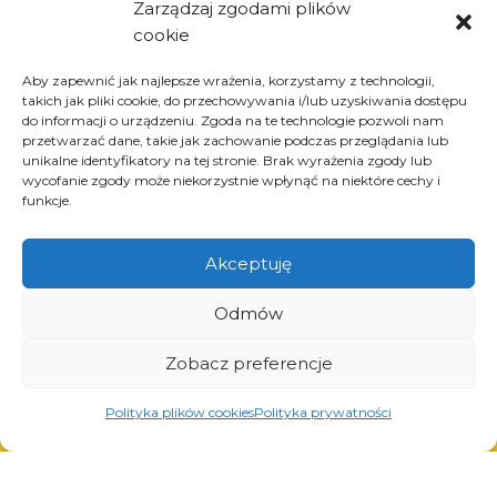
Zarządzaj zgodami plików
Informations
cookie
à propos de l’entreprise
Aby zapewnić jak najlepsze wrażenia, korzystamy z technologii,
actualités
takich jak pliki cookie, do przechowywania i/lub uzyskiwania dostępu
carrière
do informacji o urządzeniu. Zgoda na te technologie pozwoli nam
przetwarzać dane, takie jak zachowanie podczas przeglądania lub
projets de l’Union européenne
unikalne identyfikatory na tej stronie. Brak wyrażenia zgody lub
contact
wycofanie zgody może niekorzystnie wpłynąć na niektóre cechy i
funkcje.
Akceptuję
Produits
Odmów
solutions pour l’industrie du pneu
solutions pour l’industrie pétrolière et gazière
Zobacz preferencje
solutions pour le transport et la logistique
solutions pour l’industrie automobile.
Polityka plików cookies
Polityka prywatności