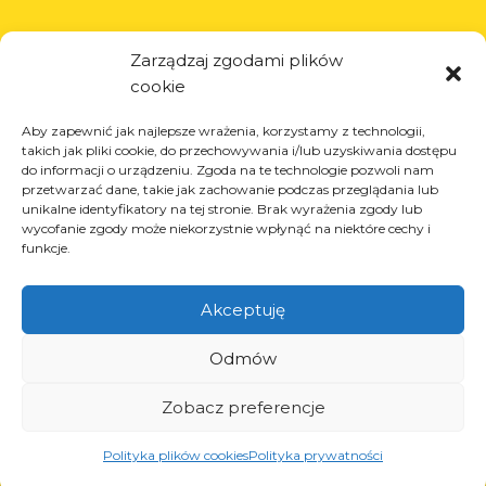
Informations
Zarządzaj zgodami plików
à propos de l’entreprise
cookie
actualités
Aby zapewnić jak najlepsze wrażenia, korzystamy z technologii,
carrière
takich jak pliki cookie, do przechowywania i/lub uzyskiwania dostępu
projets de l’Union européenne
do informacji o urządzeniu. Zgoda na te technologie pozwoli nam
przetwarzać dane, takie jak zachowanie podczas przeglądania lub
contact
unikalne identyfikatory na tej stronie. Brak wyrażenia zgody lub
wycofanie zgody może niekorzystnie wpłynąć na niektóre cechy i
funkcje.
Produits
Akceptuję
solutions pour l’industrie du pneu
Odmów
solutions pour l’industrie pétrolière et gazière
solutions pour le transport et la logistique
Zobacz preferencje
solutions pour l’industrie automobile.
Polityka plików cookies
Polityka prywatności