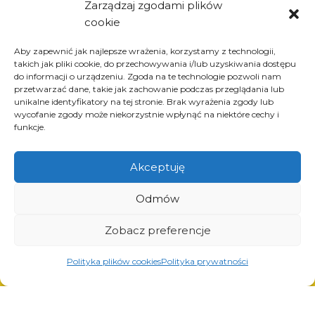
Zarządzaj zgodami plików
Informations
cookie
à propos de l’entreprise
Aby zapewnić jak najlepsze wrażenia, korzystamy z technologii,
actualités
takich jak pliki cookie, do przechowywania i/lub uzyskiwania dostępu
carrière
do informacji o urządzeniu. Zgoda na te technologie pozwoli nam
przetwarzać dane, takie jak zachowanie podczas przeglądania lub
projets de l’Union européenne
unikalne identyfikatory na tej stronie. Brak wyrażenia zgody lub
contact
wycofanie zgody może niekorzystnie wpłynąć na niektóre cechy i
funkcje.
Akceptuję
Produits
Odmów
solutions pour l’industrie du pneu
solutions pour l’industrie pétrolière et gazière
Zobacz preferencje
solutions pour le transport et la logistique
solutions pour l’industrie automobile.
Polityka plików cookies
Polityka prywatności