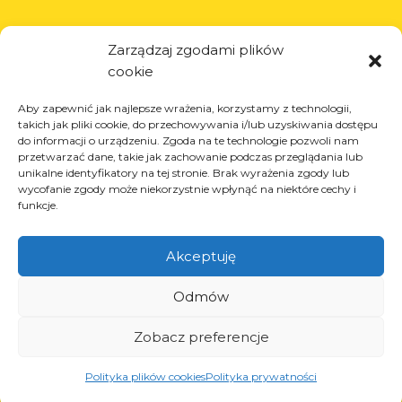
Informations
Zarządzaj zgodami plików
à propos de l’entreprise
cookie
actualités
Aby zapewnić jak najlepsze wrażenia, korzystamy z technologii,
carrière
takich jak pliki cookie, do przechowywania i/lub uzyskiwania dostępu
projets de l’Union européenne
do informacji o urządzeniu. Zgoda na te technologie pozwoli nam
przetwarzać dane, takie jak zachowanie podczas przeglądania lub
contact
unikalne identyfikatory na tej stronie. Brak wyrażenia zgody lub
wycofanie zgody może niekorzystnie wpłynąć na niektóre cechy i
funkcje.
Produits
Akceptuję
solutions pour l’industrie du pneu
Odmów
solutions pour l’industrie pétrolière et gazière
solutions pour le transport et la logistique
Zobacz preferencje
solutions pour l’industrie automobile.
Polityka plików cookies
Polityka prywatności