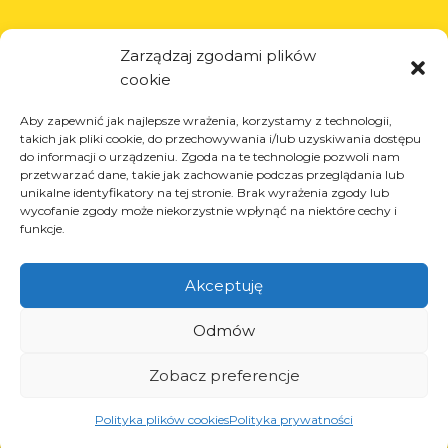
Informations
Zarządzaj zgodami plików
à propos de l’entreprise
cookie
actualités
Aby zapewnić jak najlepsze wrażenia, korzystamy z technologii,
carrière
takich jak pliki cookie, do przechowywania i/lub uzyskiwania dostępu
projets de l’Union européenne
do informacji o urządzeniu. Zgoda na te technologie pozwoli nam
przetwarzać dane, takie jak zachowanie podczas przeglądania lub
contact
unikalne identyfikatory na tej stronie. Brak wyrażenia zgody lub
wycofanie zgody może niekorzystnie wpłynąć na niektóre cechy i
funkcje.
Produits
Akceptuję
solutions pour l’industrie du pneu
Odmów
solutions pour l’industrie pétrolière et gazière
solutions pour le transport et la logistique
Zobacz preferencje
solutions pour l’industrie automobile.
Polityka plików cookies
Polityka prywatności