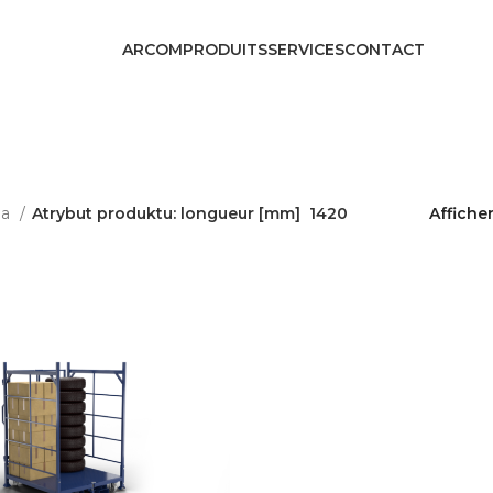
ARCOM
PRODUITS
SERVICES
CONTACT
na
Atrybut produktu: longueur [mm]
1420
Affiche