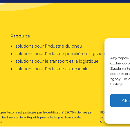
Produits
solutions pour l’industrie du pneu
solutions pour l’industrie pétrolière et gazière
Aby zapewni
solutions pour le transport et la logistique
cookie, do 
solutions pour l’industrie automobile.
Zgoda na te
podczas prz
zgody lub w
funkcje.
Akc
que Arcom est protégée par le certificat n° 290764 délivré par
REGON : 850412167, 
ce des brevets de la République de Pologne. Tous droits
par le Tribunal de d
s.
N-S : 367486706.