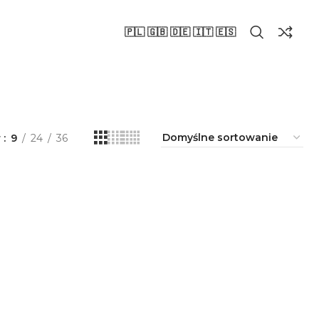
🇵🇱 🇬🇧 🇩🇪 🇮🇹 🇪🇸
r
9
24
36