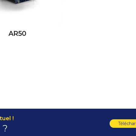
AR50
uel !
Télécha
 ?