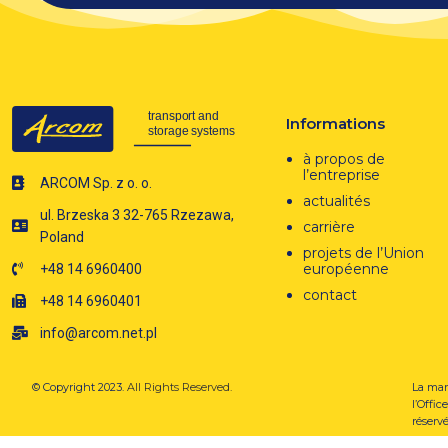
Informations
à propos de
l’entreprise
ARCOM Sp. z o. o.
actualités
ul. Brzeska 3 32-765 Rzezawa,
carrière
Poland
projets de l’Union
européenne
+48 14 6960400
contact
+48 14 6960401
info@arcom.net.pl
© Copyright 2023.
All Rights Reserved.
La mar
l’Offi
réservé