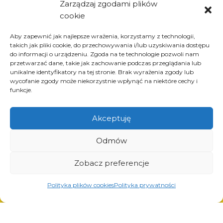
Zarządzaj zgodami plików
Informations
cookie
à propos de l’entreprise
Aby zapewnić jak najlepsze wrażenia, korzystamy z technologii,
actualités
takich jak pliki cookie, do przechowywania i/lub uzyskiwania dostępu
carrière
do informacji o urządzeniu. Zgoda na te technologie pozwoli nam
przetwarzać dane, takie jak zachowanie podczas przeglądania lub
projets de l’Union européenne
unikalne identyfikatory na tej stronie. Brak wyrażenia zgody lub
contact
wycofanie zgody może niekorzystnie wpłynąć na niektóre cechy i
funkcje.
Akceptuję
Produits
Odmów
solutions pour l’industrie du pneu
solutions pour l’industrie pétrolière et gazière
Zobacz preferencje
solutions pour le transport et la logistique
solutions pour l’industrie automobile.
Polityka plików cookies
Polityka prywatności