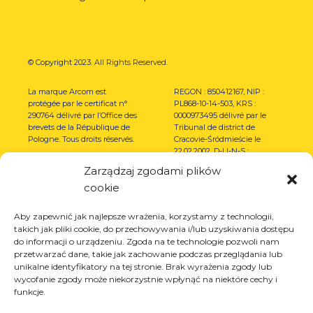
© Copyright 2023.
All Rights Reserved.
La marque Arcom est
REGON : 850412167, NIP :
protégée par le certificat n°
PL868-10-14-503, KRS :
290764 délivré par l’Office des
0000973495 délivré par le
brevets de la République de
Tribunal de district de
Pologne. Tous droits réservés.
Cracovie-Śródmieście le
22.02.2002. D-U-N-S :
367486706.
Zarządzaj zgodami plików
cookie
Aby zapewnić jak najlepsze wrażenia, korzystamy z technologii,
takich jak pliki cookie, do przechowywania i/lub uzyskiwania dostępu
do informacji o urządzeniu. Zgoda na te technologie pozwoli nam
przetwarzać dane, takie jak zachowanie podczas przeglądania lub
unikalne identyfikatory na tej stronie. Brak wyrażenia zgody lub
wycofanie zgody może niekorzystnie wpłynąć na niektóre cechy i
funkcje.