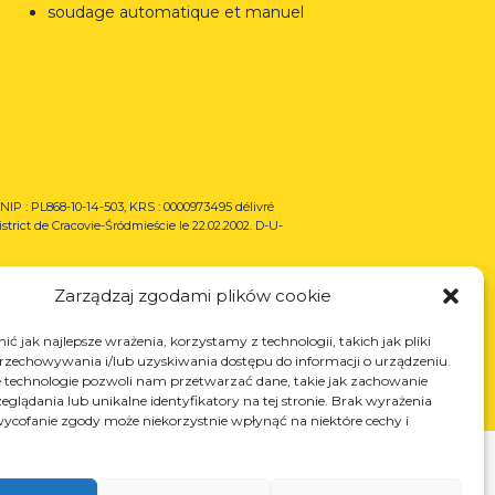
soudage automatique et manuel
NIP : PL868-10-14-503, KRS : 0000973495 délivré
istrict de Cracovie-Śródmieście le 22.02.2002. D-U-
Zarządzaj zgodami plików cookie
ć jak najlepsze wrażenia, korzystamy z technologii, takich jak pliki
przechowywania i/lub uzyskiwania dostępu do informacji o urządzeniu.
 technologie pozwoli nam przetwarzać dane, takie jak zachowanie
eglądania lub unikalne identyfikatory na tej stronie. Brak wyrażenia
ycofanie zgody może niekorzystnie wpłynąć na niektóre cechy i