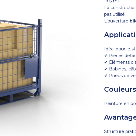
(≈ 6 m).
La constructio
pas utilisé.
L’ouverture
bil
Applicat
Idéal pour le s
✔ Pièces détac
✔ Éléments d’
✔ Bobines, câb
✔ Pneus de vél
Couleurs
Peinture en p
Avantag
Structure prat