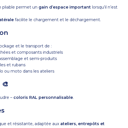
n pliable permet un
gain d’espace important
lorsqu’il n’est
atérale
facilite le chargement et le déchargement.
ion
tockage et le transport de :
hées et composants industriels
assemblage et semi-produits
les et rubans
o ou moto dans les ateliers
 🎨
oudre –
coloris RAL personnalisable
.
es
ique et résistante, adaptée aux
ateliers, entrepôts et