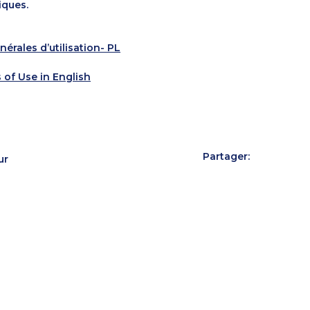
iques.
érales d’utilisation- PL
 of Use in English
Partager:
ur