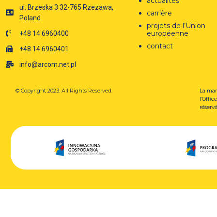
actualités
ul. Brzeska 3 32-765 Rzezawa,
carrière
Poland
projets de l’Union
européenne
+48 14 6960400
contact
+48 14 6960401
info@arcom.net.pl
© Copyright 2023.
All Rights Reserved.
La mar
l’Offi
réservé