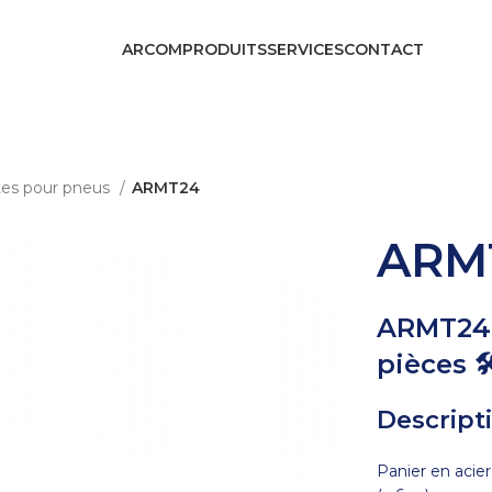
ARCOM
PRODUITS
SERVICES
CONTACT
tes pour pneus
ARMT24
ARM
ARMT24 –
pièces 
Descript
Panier en acie