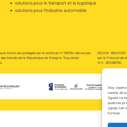
solutions pour le transport et la logistique
solutions pour l’industrie automobile.
que Arcom est protégée par le certificat n° 290764 délivré par
REGON : 850412167, 
ce des brevets de la République de Pologne. Tous droits
par le Tribunal de d
s.
N-S : 367486706.
Aby zapewni
cookie, do 
Zgoda na te
podczas prz
zgody lub w
funkcje.