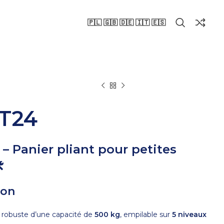
🇵🇱 🇬🇧 🇩🇪 🇮🇹 🇪🇸
T24
 Panier pliant pour petites

ion
r robuste d’une capacité de
500 kg
, empilable sur
5 niveaux