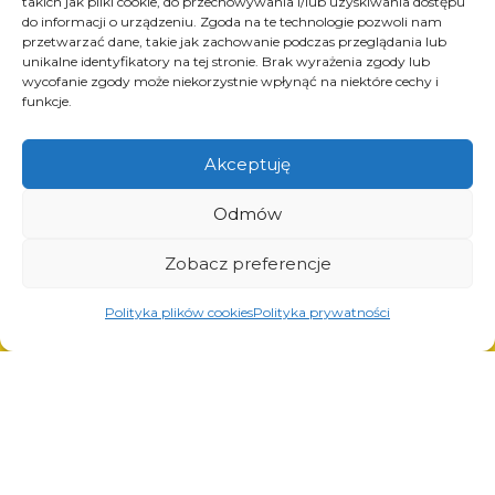
takich jak pliki cookie, do przechowywania i/lub uzyskiwania dostępu
découpe laser
do informacji o urządzeniu. Zgoda na te technologie pozwoli nam
peinture poudre
przetwarzać dane, takie jak zachowanie podczas przeglądania lub
soudage automatique et manuel
unikalne identyfikatory na tej stronie. Brak wyrażenia zgody lub
wycofanie zgody może niekorzystnie wpłynąć na niektóre cechy i
funkcje.
Akceptuję
© Copyright 2023.
All Rights Reserved.
Odmów
La marque Arcom est
REGON : 850412167, NIP :
protégée par le certificat n°
PL868-10-14-503, KRS :
290764 délivré par l’Office des
0000973495 délivré par le
Zobacz preferencje
brevets de la République de
Tribunal de district de
Pologne. Tous droits réservés.
Cracovie-Śródmieście le
22.02.2002. D-U-N-S :
Polityka plików cookies
Polityka prywatności
367486706.