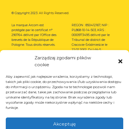
© Copyright 2023.
All Rights Reserved.
La marque Arcom est
REGON : 850412167, NIP :
protégée par le certificat n°
PL868-10-14-503, KRS :
290764 délivré par l’Office des
0000973495 délivré par le
brevets de la République de
Tribunal de district de
Pologne. Tous droits réservés.
Cracovie-Śródmieście le
22.02.2002. D-U-N-S :
367486706.
Zarządzaj zgodami plików
cookie
Aby zapewnić jak najlepsze wrażenia, korzystamy z technologii,
takich jak pliki cookie, do przechowywania i/lub uzyskiwania dostępu
do informacji o urządzeniu. Zgoda na te technologie pozwoli nam
przetwarzać dane, takie jak zachowanie podczas przeglądania lub
unikalne identyfikatory na tej stronie. Brak wyrażenia zgody lub
wycofanie zgody może niekorzystnie wpłynąć na niektóre cechy i
funkcje.
Akceptuję